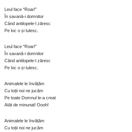
Leul face “Roar!”
În savană-i domnitor
Când antilopele-l zăresc
Pe loc o și tulesc.
Leul face “Roar!”
În savană-i domnitor
Când antilopele-l zăresc
Pe loc o și tulesc.
Animalele le învățăm
Cu toții noi ne jucăm
Pe toate Domnul le-a creat
Atât de minunat! Oooh!
Animalele le învățăm
Cu toții noi ne jucăm