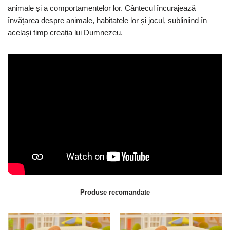
animale și a comportamentelor lor. Cântecul încurajează
învățarea despre animale, habitatele lor și jocul, subliniind în
același timp creația lui Dumnezeu.
Produse recomandate