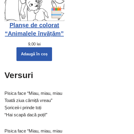
Planșe de colorat
“Animalele învățăm”
9,00
lei
Adaugă în coș
Versuri
Pisica face “Miau, miau, miau
Toată ziua cărniță vreau”
Șoriceii-i prinde toți
“Hai scapă dacă poți!”
Pisica face “Miau, miau, miau