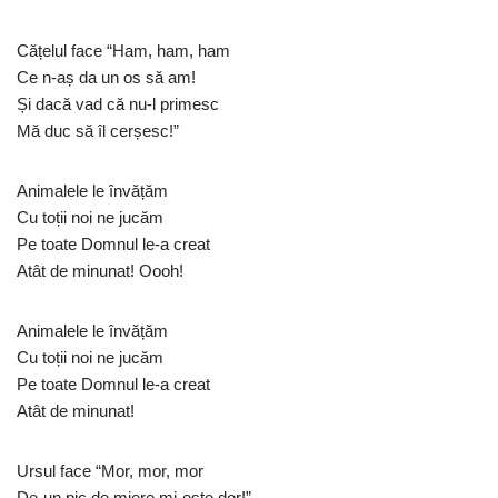
Cățelul face “Ham, ham, ham
Ce n-aș da un os să am!
Și dacă vad că nu-l primesc
Mă duc să îl cerșesc!”
Animalele le învățăm
Cu toții noi ne jucăm
Pe toate Domnul le-a creat
Atât de minunat! Oooh!
Animalele le învățăm
Cu toții noi ne jucăm
Pe toate Domnul le-a creat
Atât de minunat!
Ursul face “Mor, mor, mor
De-un pic de miere mi-este dor!”