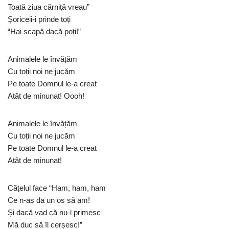
Toată ziua cărniță vreau”
Șoriceii-i prinde toți
“Hai scapă dacă poți!”
Animalele le învățăm
Cu toții noi ne jucăm
Pe toate Domnul le-a creat
Atât de minunat! Oooh!
Animalele le învățăm
Cu toții noi ne jucăm
Pe toate Domnul le-a creat
Atât de minunat!
Cățelul face “Ham, ham, ham
Ce n-aș da un os să am!
Și dacă vad că nu-l primesc
Mă duc să îl cerșesc!”