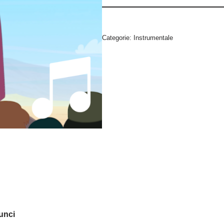
Categorie:
Instrumentale
runci