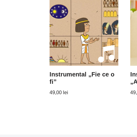
Instrumental „Fie ce o
In
fi”
„A
49,00
lei
49