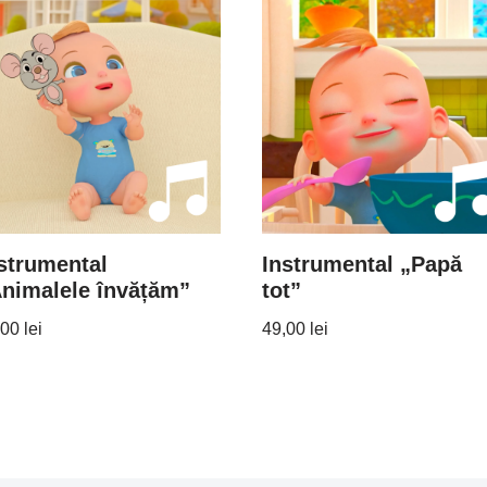
strumental
Instrumental „Papă
nimalele învățăm”
tot”
,00
lei
49,00
lei