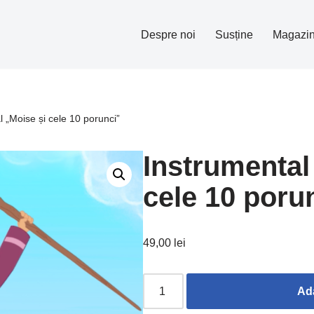
Despre noi
Susține
Magazi
l „Moise și cele 10 porunci”
Instrumental
cele 10 poru
49,00
lei
Ad