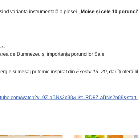
losind varianta instrumentală a piesei
„Moise și cele 10 porunci
ică
ultarea de Dumnezeu și importanța poruncilor Sale
rgie și mesaj puternic inspirat din
Exodul 19–20
, dar îți oferă 
outube.com/watch?v=9Z-aBNs2p88&list=RD9Z-aBNs2p88&start