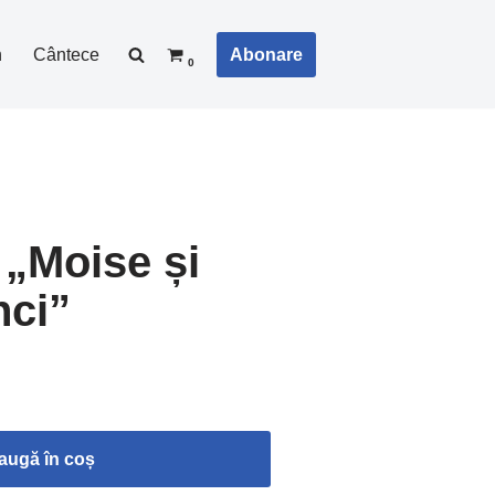
Abonare
n
Cântece
0
 „Moise și
nci”
augă în coș