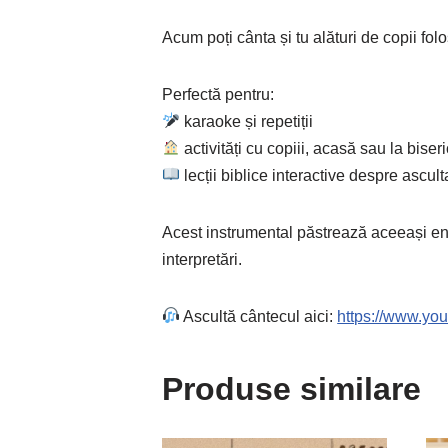
Acum poți cânta și tu alături de copii fo
Perfectă pentru:
karaoke și repetiții
activități cu copiii, acasă sau la biser
lecții biblice interactive despre asc
Acest instrumental păstrează aceeași ene
interpretări.
Ascultă cântecul aici:
https://www.y
Produse similare