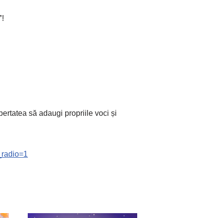
”
!
libertatea să adaugi propriile voci și
_radio=1