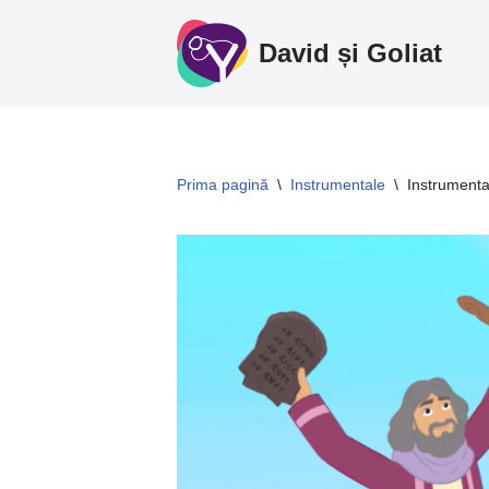
David și Goliat
Sari
la
conținut
Prima pagină
\
Instrumentale
\
Instrumenta