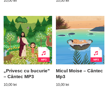
10,00
lei
10,00
lei
„Privesc cu bucurie”
Micul Moise – Cântec
– Cântec MP3
Mp3
10,00
lei
10,00
lei