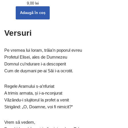
9,00
lei
Adaugă în coș
Versuri
Pe vremea lui Ioram, trăia’n poporul evreu
Profetul Elisei, ales de Dumnezeu
Domnul cu’ndurare i-a descoperit
Cum de dușmani pe-ai Săi i-a ocrotit.
Regele Aramului s-a’nfuriat
A trimis armata, și i-a-nconjurat
Văzându-i slujitorul la profet a venit
Strigând: „O, Doamne, voi fi nimicit?“
Vrem să vedem,