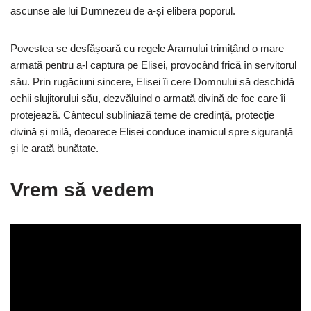
ascunse ale lui Dumnezeu de a-și elibera poporul.
Povestea se desfășoară cu regele Aramului trimițând o mare
armată pentru a-l captura pe Elisei, provocând frică în servitorul
său. Prin rugăciuni sincere, Elisei îi cere Domnului să deschidă
ochii slujitorului său, dezvăluind o armată divină de foc care îi
protejează. Cântecul subliniază teme de credință, protecție
divină și milă, deoarece Elisei conduce inamicul spre siguranță
și le arată bunătate.
Vrem să vedem