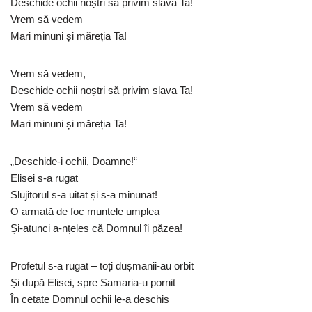
Deschide ochii noștri să privim slava Ta!
Vrem să vedem
Mari minuni și măreția Ta!
Vrem să vedem,
Deschide ochii noștri să privim slava Ta!
Vrem să vedem
Mari minuni și măreția Ta!
„Deschide-i ochii, Doamne!“
Elisei s-a rugat
Slujitorul s-a uitat și s-a minunat!
O armată de foc muntele umplea
Și-atunci a-nțeles că Domnul îi păzea!
Profetul s-a rugat – toți dușmanii-au orbit
Și după Elisei, spre Samaria-u pornit
În cetate Domnul ochii le-a deschis