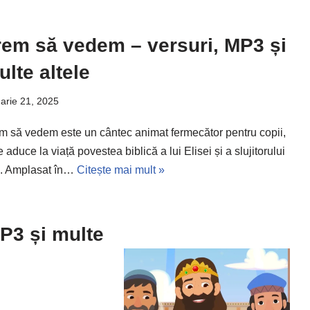
rem să vedem – versuri, MP3 și
lte altele
arie 21, 2025
m să vedem este un cântec animat fermecător pentru copii,
 aduce la viață povestea biblică a lui Elisei și a slujitorului
. Amplasat în…
Citește mai mult »
P3 și multe