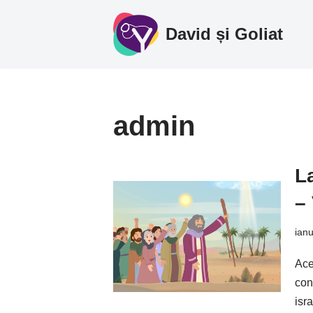
David și Goliat
Sari
la
conținut
admin
L
– 
ianu
Ace
con
isr