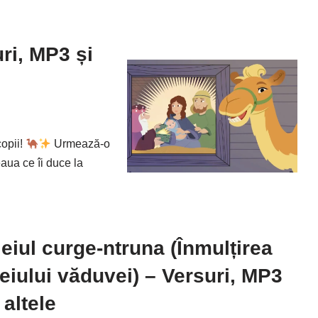
uri, MP3 și
copii!
Urmează-o
eaua ce îi duce la
leiul curge-ntruna (Înmulțirea
leiului văduvei) – Versuri, MP3
 altele