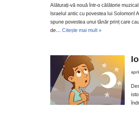
Alăturați-vă nouă într-o călătorie muzica
Israelul antic cu povestea lui Solomon! 
spune povestea unui tânăr prinț care cau
de…
Citește mai mult »
Io
apri
Des
isto
înd