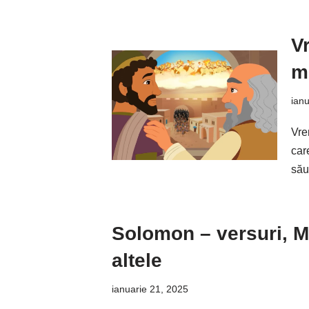
V
mu
ianu
Vre
care
său
Solomon – versuri, M
altele
ianuarie 21, 2025