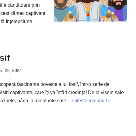
lă încântătoare prin
Acest cântec captivant
tă înțelepciune
sif
lie 25, 2024
coperă fascinanta poveste a lui Iosif, într-o serie de
risiri captivante, care îți va întări credința! De la visele sale
răznețe, până la aventurile sale…
Citește mai mult »