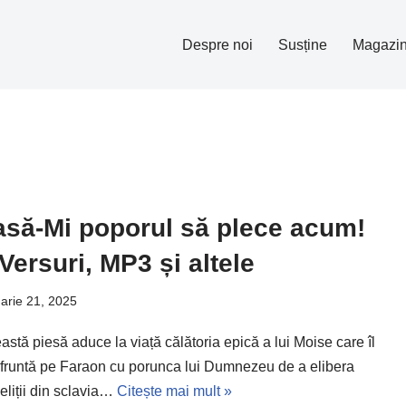
Despre noi
Susține
Magazi
asă-Mi poporul să plece acum!
Versuri, MP3 și altele
arie 21, 2025
astă piesă aduce la viață călătoria epică a lui Moise care îl
fruntă pe Faraon cu porunca lui Dumnezeu de a elibera
aeliții din sclavia…
Citește mai mult »