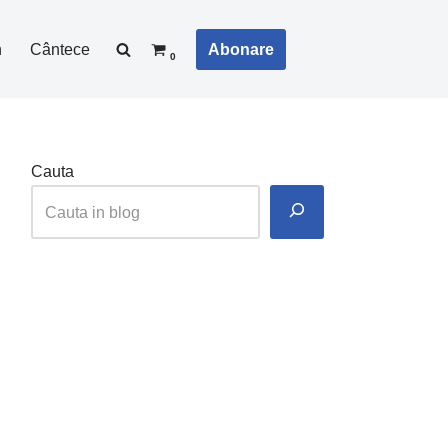
Abonare
n
Cântece
0
Cauta