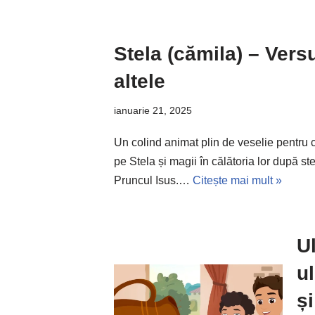
Stela (cămila) – Vers
altele
ianuarie 21, 2025
Un colind animat plin de veselie pentru 
pe Stela și magii în călătoria lor după st
Pruncul Isus.…
Citește mai mult »
U
u
și