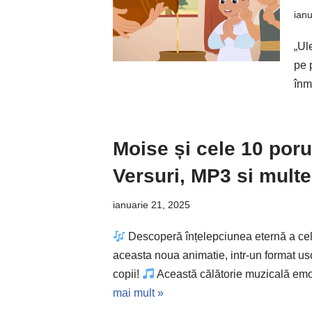
ianu
„Ul
pe 
înm
Moise și cele 10 poru
Versuri, MP3 si multe
ianuarie 21, 2025
Descoperă înțelepciunea eternă a ce
aceasta noua animatie, intr-un format us
copii!
Această călătorie muzicală emo
mai mult »