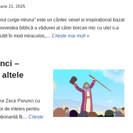
arie 21, 2025
eiul curge-ntruna” este un cântec vesel și inspirațional bazat
povestea biblică a văduvei al cărei borcan mic cu ulei s-a
ulțit în mod miraculos,…
Citește mai mult »
nci –
 altele
lor Zece Porunci cu
or de inteles pentru
ționantă îți…
Citește