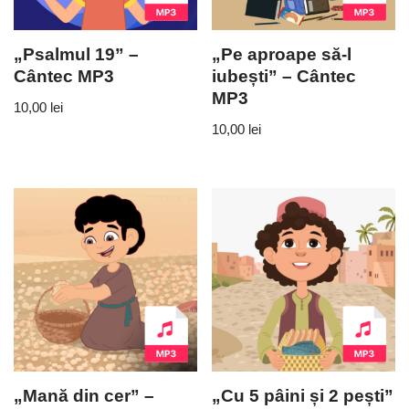
„Psalmul 19” –
„Pe aproape să-l
Cântec MP3
iubești” – Cântec
MP3
10,00
lei
10,00
lei
„Mană din cer” –
„Cu 5 pâini și 2 pești”