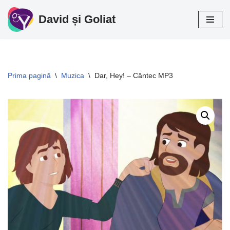
David și Goliat
Sari
la
conținut
Prima pagină
\
Muzica
\
Dar, Hey! – Cântec MP3