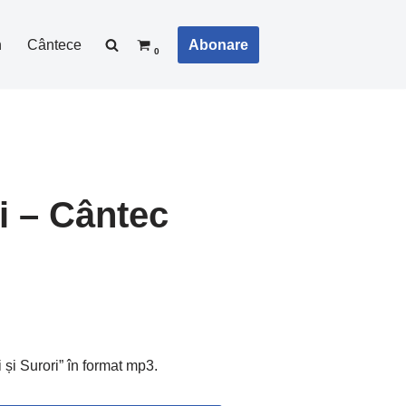
Abonare
n
Cântece
0
ri – Cântec
i și Surori” în format mp3.