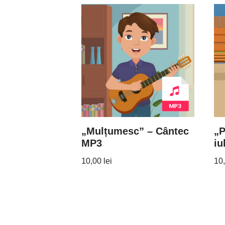
„Mulțumesc” – Cântec
„P
MP3
iu
10,00
lei
10