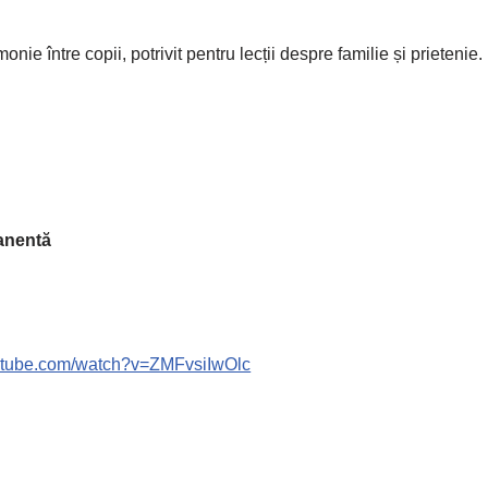
ie între copii, potrivit pentru lecții despre familie și prietenie.
anentă
outube.com/watch?v=ZMFvsiIwOlc