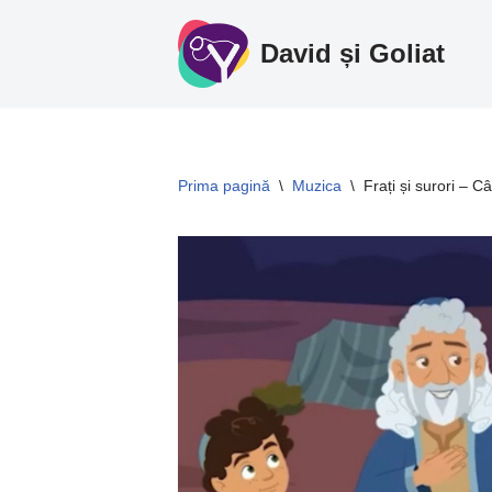
David și Goliat
Sari
la
conținut
Prima pagină
\
Muzica
\
Frați și surori – 