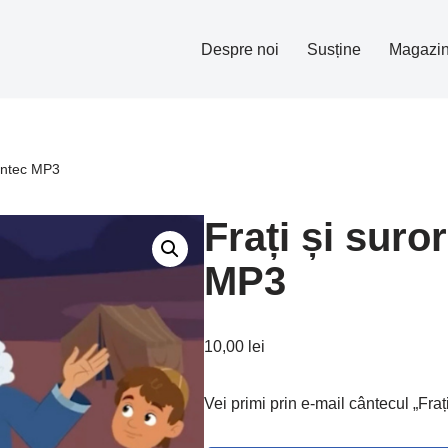
Despre noi
Susține
Magazi
Cântec MP3
Frați și suro
MP3
10,00
lei
Vei primi prin e-mail cântecul „Fraț