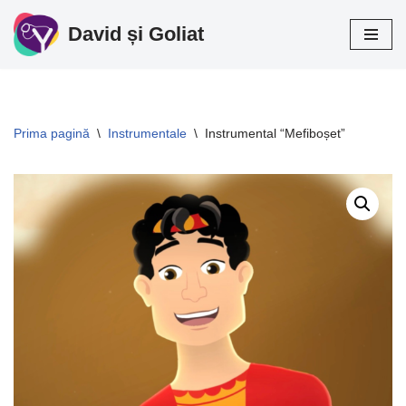
David și Goliat
Sari
la
conținut
Prima pagină
\
Instrumentale
\
Instrumental “Mefiboșet”