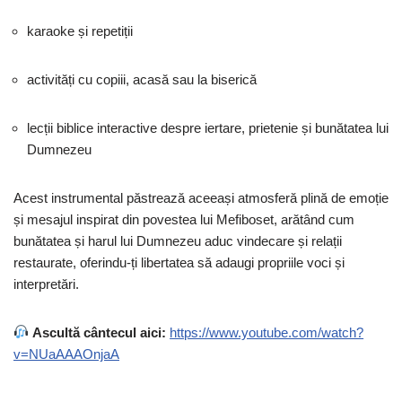
karaoke și repetiții
activități cu copiii, acasă sau la biserică
lecții biblice interactive despre iertare, prietenie și bunătatea lui
Dumnezeu
Acest instrumental păstrează aceeași atmosferă plină de emoție
și mesajul inspirat din povestea lui Mefiboset, arătând cum
bunătatea și harul lui Dumnezeu aduc vindecare și relații
restaurate, oferindu-ți libertatea să adaugi propriile voci și
interpretări.
Ascultă cântecul aici:
https://www.youtube.com/watch?
v=NUaAAAOnjaA