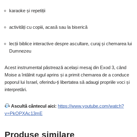
karaoke și repetiții
activități cu copiii, acasă sau la biserică
lecții biblice interactive despre ascultare, curaj și chemarea lui
Dumnezeu
Acest instrumental păstrează același mesaj din Exod 3, când
Moise a întâlnit rugul aprins și a primit chemarea de a conduce
poporul lui Israel, oferindu-ți libertatea să adaugi propriile voci și
interpretări.
Ascultă cântecul aici:
https://www.youtube.com/watch?
v=PkOPXAc13mE
Produse similare