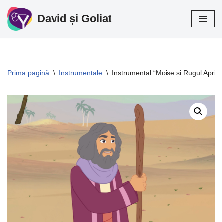
David și Goliat
Sari
la
conținut
Prima pagină
\
Instrumentale
\
Instrumental “Moise și Rugul Aprin