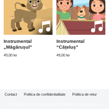
Instrumental
Instrumental
„Măgărușul”
“Cățeluș”
49,00
lei
49,00
lei
Contact
Politica de confidentialitate
Politica de retur
(c) David & Goliat Productions – Cantece crestine si desene