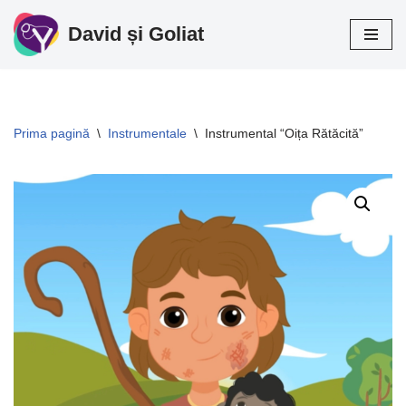
David și Goliat
Sari
la
conținut
Prima pagină
\
Instrumentale
\
Instrumental “Oița Rătăcită”