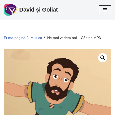
David și Goliat
Sari
la
conținut
Prima pagină
\
Muzica
\
Ne mai vedem noi – Cântec MP3