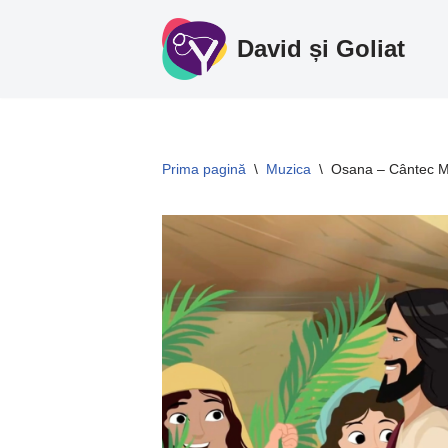
David și Goliat
Sari
la
conținut
Prima pagină
\
Muzica
\
Osana – Cântec 