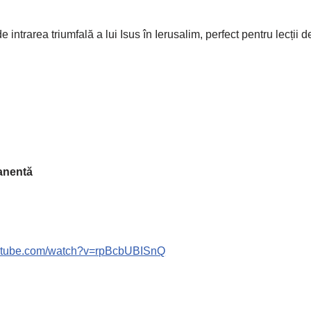
e intrarea triumfală a lui Isus în Ierusalim, perfect pentru lecți
anentă
outube.com/watch?v=rpBcbUBISnQ