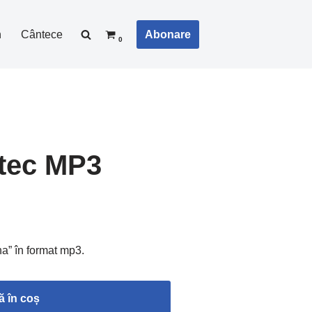
Abonare
n
Cântece
0
tec MP3
na” în format mp3.
 în coș