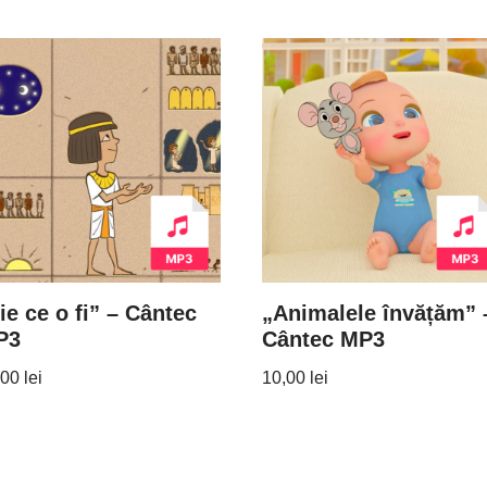
ie ce o fi” – Cântec
„Animalele învățăm” 
P3
Cântec MP3
,00
lei
10,00
lei