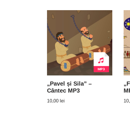
„Pavel și Sila” –
„F
Cântec MP3
M
10,00
lei
10