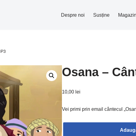
Despre noi
Susține
Magazi
MP3
Osana – Cân
10,00
lei
Vei primi prin email cântecul „Osa
Adaugă