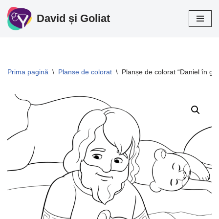
David și Goliat
Sari
la
conținut
Prima pagină
\
Planse de colorat
\
Planșe de colorat “Daniel în gro