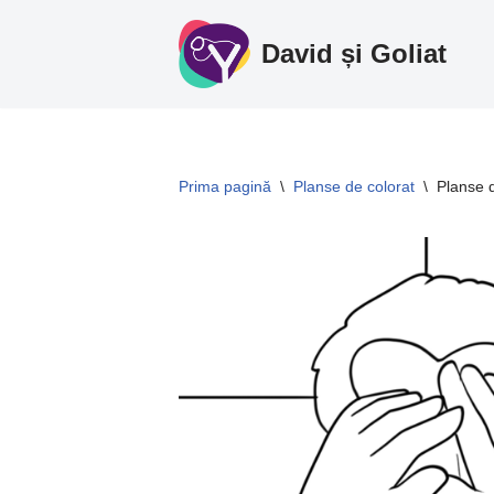
David și Goliat
Sari
la
conținut
Prima pagină
\
Planse de colorat
\
Planse 