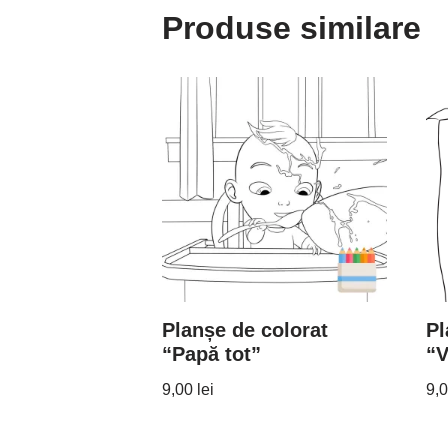
Produse similare
Planșe de colorat
Pl
“Papă tot”
“V
9,00
lei
9,