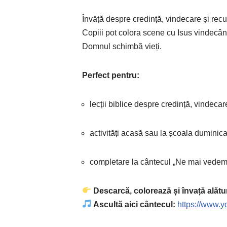
Învăță despre credință, vindecare și recu
Copiii pot colora scene cu Isus vindecând
Domnul schimbă vieți.
Perfect pentru:
lecții biblice despre credință, vindecar
activități acasă sau la școala duminic
completare la cântecul „Ne mai vedem
Descarcă, colorează și învață alătu
Ascultă aici cântecul:
https://www