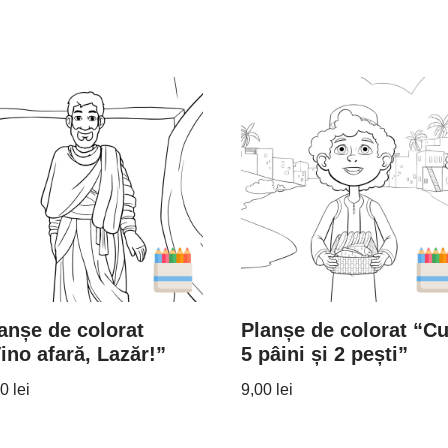
anșe de colorat
Planșe de colorat “C
ino afară, Lazăr!”
5 pâini și 2 pești”
00
lei
9,00
lei