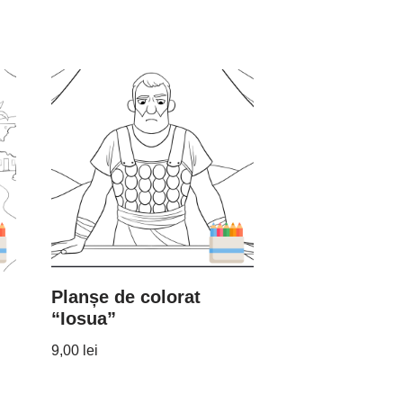
u
Planșe de colorat
“Iosua”
9,00
lei