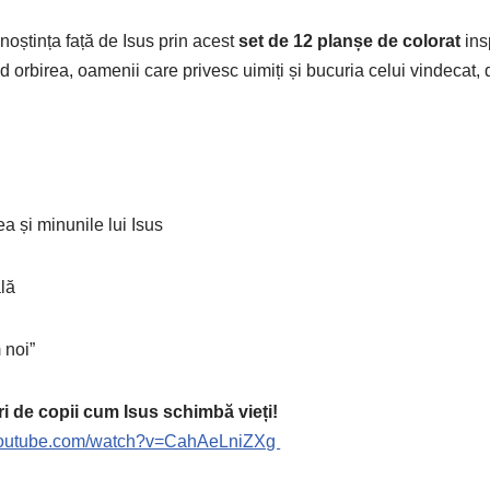
noștința față de Isus prin acest
set de 12 planșe de colorat
ins
 orbirea, oamenii care privesc uimiți și bucuria celui vindecat,
ea și minunile lui Isus
ală
 noi”
ri de copii cum Isus schimbă vieți!
.youtube.com/watch?v=CahAeLniZXg