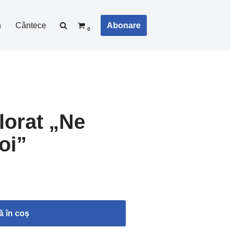
Abonare
n
Cântece
0
lorat „Ne
oi”
 în coș