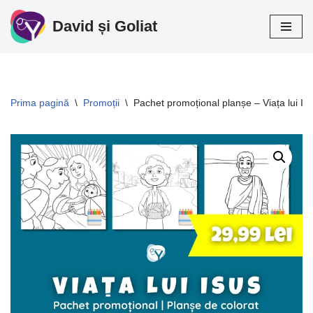
David și Goliat
Sari
la
conținut
Prima pagină
\
Promoții
\
Pachet promoțional planșe – Viața lui Is