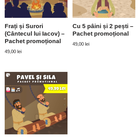
Frați și Surori
Cu 5 pâini și 2 pești –
(Cântecul lui Iacov) –
Pachet promoțional
Pachet promoțional
49,00
lei
49,00
lei