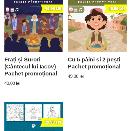
Frați și Surori
Cu 5 pâini și 2 pești –
(Cântecul lui Iacov) –
Pachet promoțional
Pachet promoțional
49,00
lei
49,00
lei