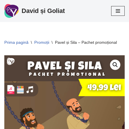
David și Goliat
Sari
la
conținut
Prima pagină
\
Promoții
\
Pavel și Sila – Pachet promoțional